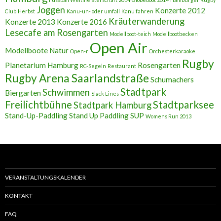
Joggen
Konzerte 2012
Club
Herbst
Kanu-un- oder umfall
Kanu fahren
Kräuterwanderung
Konzerte 2013
Konzerte 2016
Lesecafe am Rosengarten
Modellboot-teich
Modellbootbecken
Open Air
Modellboote
Natur
Open-r
Orchesterkaraoke
Rugby
Planetarium Hamburg
Rosengarten
RC-Segeln
Restaurant
Rugby Arena Saarlandstraße
Schumachers
Stadtpark
Schwimmen
Biergarten
Slack Lines
Freilichtbühne
Stadtparksee
Stadtpark Hamburg
Stand-Up-Paddling
Stand Up Paddling
SUP
Womens Run 2013
VERANSTALTUNGSKALENDER
KONTAKT
FAQ