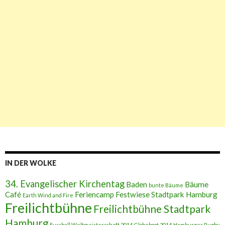
IN DER WOLKE
34. Evangelischer Kirchentag
Baden
Bäume
bunte Bäume
Café
Feriencamp
Festwiese Stadtpark Hamburg
Earth Wind and Fire
Freilichtbühne
Freilichtbühne Stadtpark
Hamburg
Fussball Weltmeisterschaft 2014
Globeboot 2014
Hamburger Rugby