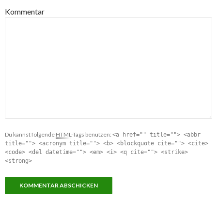
Kommentar
Du kannst folgende
HTML
-Tags benutzen:
<a href="" title=""> <abbr
title=""> <acronym title=""> <b> <blockquote cite=""> <cite>
<code> <del datetime=""> <em> <i> <q cite=""> <strike>
<strong>