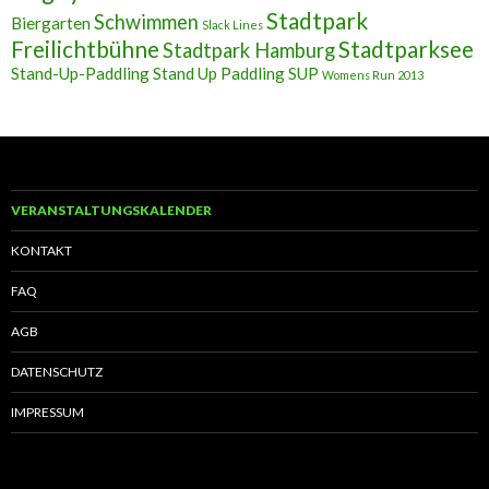
Stadtpark
Schwimmen
Biergarten
Slack Lines
Freilichtbühne
Stadtparksee
Stadtpark Hamburg
Stand-Up-Paddling
Stand Up Paddling
SUP
Womens Run 2013
VERANSTALTUNGSKALENDER
KONTAKT
FAQ
AGB
DATENSCHUTZ
IMPRESSUM