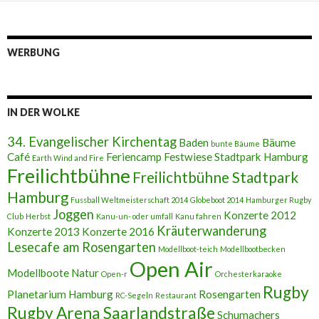
WERBUNG
IN DER WOLKE
34. Evangelischer Kirchentag
Baden
Bäume
bunte Bäume
Café
Feriencamp
Festwiese Stadtpark Hamburg
Earth Wind and Fire
Freilichtbühne
Freilichtbühne Stadtpark
Hamburg
Fussball Weltmeisterschaft 2014
Globeboot 2014
Hamburger Rugby
Joggen
Konzerte 2012
Club
Herbst
Kanu-un- oder umfall
Kanu fahren
Kräuterwanderung
Konzerte 2013
Konzerte 2016
Lesecafe am Rosengarten
Modellboot-teich
Modellbootbecken
Open Air
Modellboote
Natur
Open-r
Orchesterkaraoke
Rugby
Planetarium Hamburg
Rosengarten
RC-Segeln
Restaurant
Rugby Arena Saarlandstraße
Schumachers