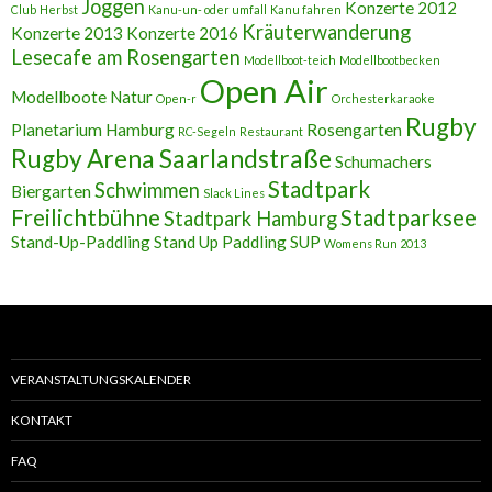
Joggen
Konzerte 2012
Club
Herbst
Kanu-un- oder umfall
Kanu fahren
Kräuterwanderung
Konzerte 2013
Konzerte 2016
Lesecafe am Rosengarten
Modellboot-teich
Modellbootbecken
Open Air
Modellboote
Natur
Open-r
Orchesterkaraoke
Rugby
Planetarium Hamburg
Rosengarten
RC-Segeln
Restaurant
Rugby Arena Saarlandstraße
Schumachers
Stadtpark
Schwimmen
Biergarten
Slack Lines
Freilichtbühne
Stadtparksee
Stadtpark Hamburg
Stand-Up-Paddling
Stand Up Paddling
SUP
Womens Run 2013
VERANSTALTUNGSKALENDER
KONTAKT
FAQ