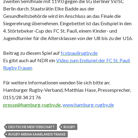
zweiten Semifinale mit 119:0 gegen die SG Berliner SV/SC
Berlin durch. Staatsrätin Elke Badde aus der
Gesundheitsbehörde wird im Anschluss an das Finale die
Siegerehrung übernehmen. Eingebettet ist das Endspiel in den
4. Störtebeker-Cup des FC St. Pauli, einem Kinder- und
Jugendturnier für die Altersklassen von der U8 bis zu der U16.
Beitrag zu diesem Spiel auf
fcstpaulirugby.de
Es gibt auch auf NDR ein
Video zum Endspiel der FC St. Pauli
Rugby Frauen
Für weitere Informationen wenden Sie sich bitte an:
Hamburger Rugby-Verband, Matthias Hase, Pressesprecher,
0151/28 34 21 76
presse@hamburg-rugby.de
,
www.hamburg-rugby.de
DEUTSCHE MEISTERSCHAFT
RUGBY
RUGBY ARENA SAARLANDSTRASSE